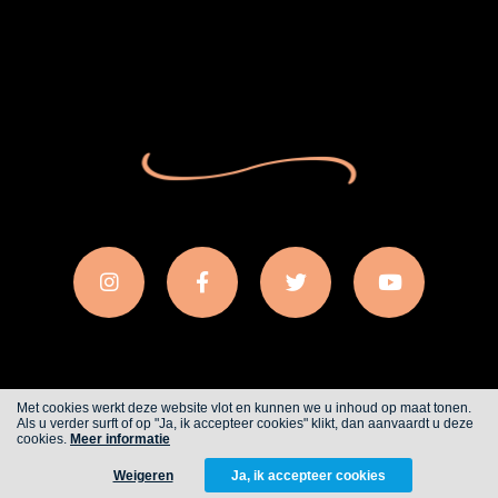
Met cookies werkt deze website vlot en kunnen we u inhoud op maat tonen.
Als u verder surft of op "Ja, ik accepteer cookies" klikt, dan aanvaardt u deze
Cookies
Privacy
cookies.
Meer informatie
Weigeren
Ja, ik accepteer cookies
WITH
FROM ALWAYS AWAKE