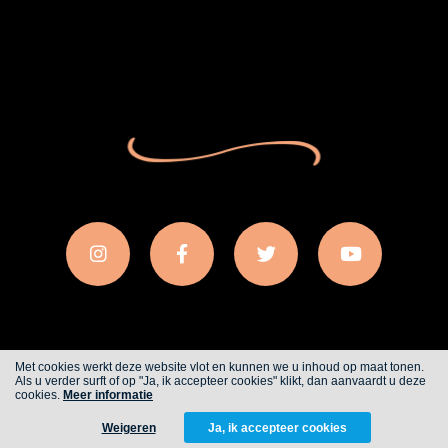
Met cookies werkt deze website vlot en kunnen we u inhoud op maat tonen.
Als u verder surft of op "Ja, ik accepteer cookies" klikt, dan aanvaardt u deze
Cookies
Privacy
cookies.
Meer informatie
Weigeren
Ja, ik accepteer cookies
WITH
FROM ALWAYS AWAKE